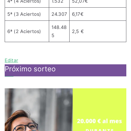
4ª (4 Aciertos)
1.532
52,07€
5ª (3 Aciertos)
24.307
6,17€
148.48
6ª (2 Aciertos)
2,5 €
5
Editar
Próximo sorteo