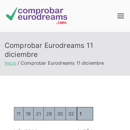
Saltar
al
Comprob
contenido
ar
Comprobar Eurodreams 11
EuroDrea
diciembre
Inicio
Comprobar Eurodreams 11 diciembre
ms
11
18
21
28
30
32
1