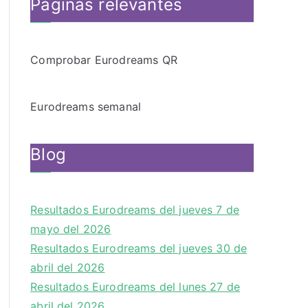
Páginas relevantes
Comprobar Eurodreams QR
Eurodreams semanal
Blog
Resultados Eurodreams del jueves 7 de
mayo del 2026
Resultados Eurodreams del jueves 30 de
abril del 2026
Resultados Eurodreams del lunes 27 de
abril del 2026