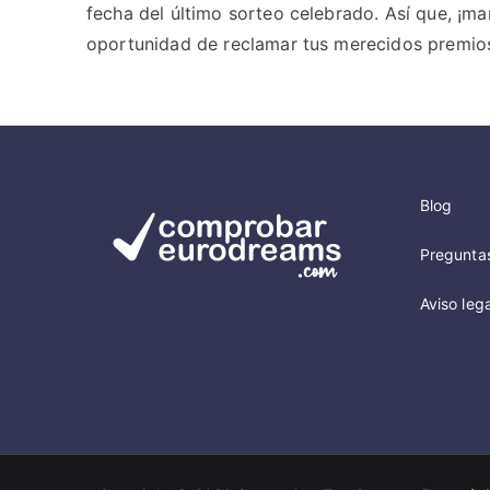
fecha del último sorteo celebrado. Así que, ¡ma
oportunidad de reclamar tus merecidos premio
Blog
Pregunta
Aviso lega