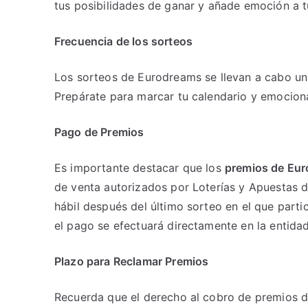
tus posibilidades de ganar y añade emoción a t
Frecuencia de los sorteos
Los sorteos de Eurodreams se llevan a cabo una
Prepárate para marcar tu calendario y emocion
Pago de Premios
Es importante destacar que los
premios de Eu
de venta autorizados por Loterías y Apuestas de
hábil después del último sorteo en el que parti
el pago se efectuará directamente en la entida
Plazo para Reclamar Premios
Recuerda que el derecho al cobro de premios