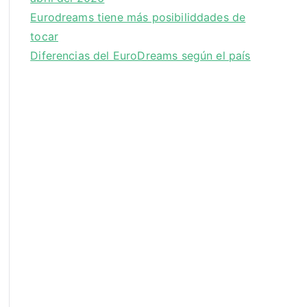
Eurodreams tiene más posibiliddades de
tocar
Diferencias del EuroDreams según el país