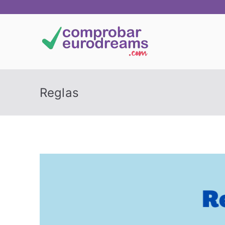
Saltar
al
contenido
Compr
Reglas