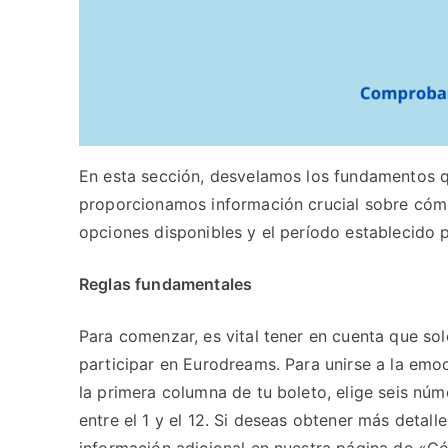
En esta sección, desvelamos los fundamentos 
proporcionamos información crucial sobre cómo 
opciones disponibles y el período establecido 
Reglas fundamentales
Para comenzar, es vital tener en cuenta que s
participar en Eurodreams. Para unirse a la emo
la primera columna de tu boleto, elige seis núm
entre el 1 y el 12. Si deseas obtener más detal
información adicional en nuestra página de «