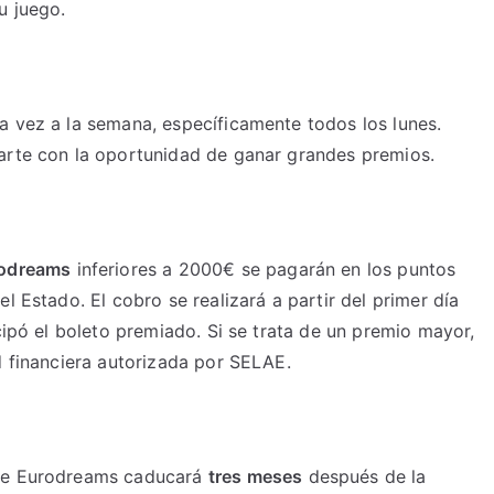
u juego.
 vez a la semana, específicamente todos los lunes.
arte con la oportunidad de ganar grandes premios.
rodreams
inferiores a 2000€ se pagarán en los puntos
l Estado. El cobro se realizará a partir del primer día
cipó el boleto premiado. Si se trata de un premio mayor,
d financiera autorizada por SELAE.
 de Eurodreams caducará
tres meses
después de la