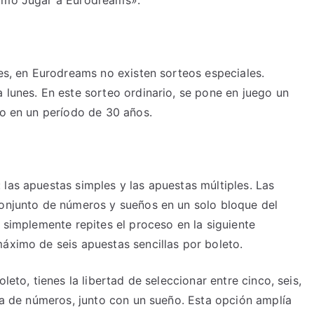
nes, en Eurodreams no existen sorteos especiales.
 lunes. En este sorteo ordinario, se pone en juego un
do en un período de 30 años.
las apuestas simples y las apuestas múltiples. Las
conjunto de números y sueños en un solo bloque del
 simplemente repites el proceso en la siguiente
áximo de seis apuestas sencillas por boleto.
leto, tienes la libertad de seleccionar entre cinco, seis,
la de números, junto con un sueño. Esta opción amplía