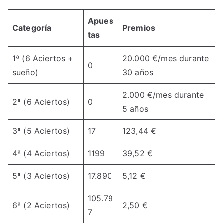
Apues
Categoría
Premios
tas
1ª (6 Aciertos +
20.000 €/mes durante
0
sueño)
30 años
2.000 €/mes durante
2ª (6 Aciertos)
0
5 años
3ª (5 Aciertos)
17
123,44 €
4ª (4 Aciertos)
1199
39,52 €
5ª (3 Aciertos)
17.890
5,12 €
105.79
6ª (2 Aciertos)
2,50 €
7