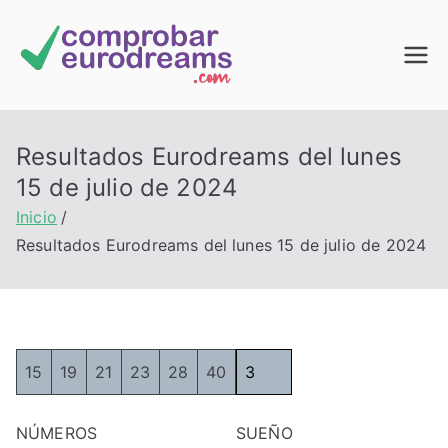
Saltar
al
Comprob
contenido
ar
Resultados Eurodreams del lunes
EuroDrea
15 de julio de 2024
Inicio
ms
Resultados Eurodreams del lunes 15 de julio de 2024
15
19
21
23
28
40
3
NÚMEROS
SUEÑO