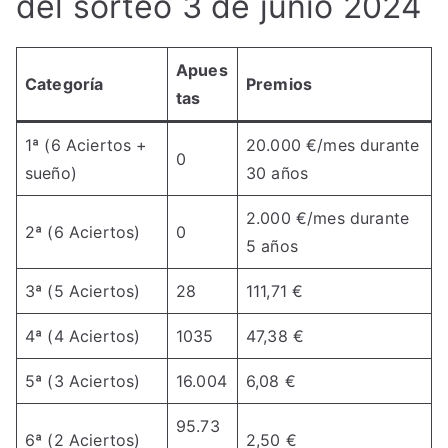
del sorteo 3 de junio 2024
Apues
Categoría
Premios
tas
1ª (6 Aciertos +
20.000 €/mes durante
0
sueño)
30 años
2.000 €/mes durante
2ª (6 Aciertos)
0
5 años
3ª (5 Aciertos)
28
111,71 €
4ª (4 Aciertos)
1035
47,38 €
5ª (3 Aciertos)
16.004
6,08 €
95.73
6ª (2 Aciertos)
2,50 €