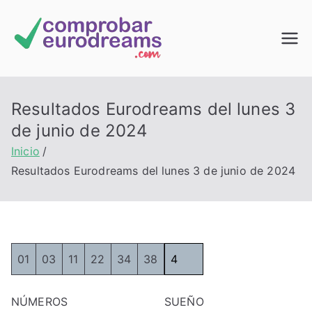
Saltar
al
Comprob
contenido
ar
Resultados Eurodreams del lunes 3
EuroDrea
de junio de 2024
Inicio
ms
Resultados Eurodreams del lunes 3 de junio de 2024
01
03
11
22
34
38
4
NÚMEROS
SUEÑO