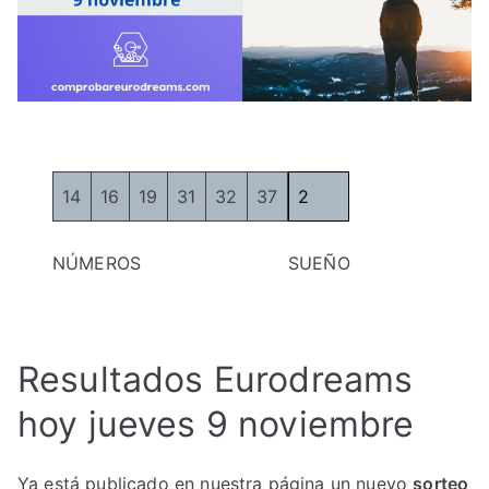
14
16
19
31
32
37
2
NÚMEROS
SUEÑO
Resultados Eurodreams
hoy jueves 9 noviembre
Ya está publicado en nuestra página un nuevo
sorteo