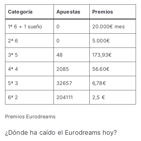
Categoría
Apuestas
Premios
1ª 6 + 1 sueño
0
20.000€ mes
2ª 6
0
5.000€
3ª 5
48
173,93€
4ª 4
2085
56.60€
5ª 3
32657
6,78€
6ª 2
204111
2,5 €
Premios Eurodreams
¿Dónde ha caído el Eurodreams hoy?