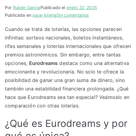
Por
Rubén García
Publicado el
enero 22, 2025
en
Publicada en
jugar loteria
Sin comentarios
Eurodreams
Cuando se trata de loterías, las opciones parecen
vs
infinitas: sorteos nacionales, boletos instantáneos,
otras
loterias
rifas semanales y loterías internacionales que ofrecen
premios astronómicos. Sin embargo, entre tantas
opciones,
Eurodreams
destaca como una alternativa
emocionante y revolucionaria. No solo te ofrece la
posibilidad de ganar una gran suma de dinero, sino
también una estabilidad financiera prolongada. ¿Qué
hace que Eurodreams sea tan especial? Veámoslo en
comparación con otras loterías.
¿Qué es Eurodreams y por
qué es única?