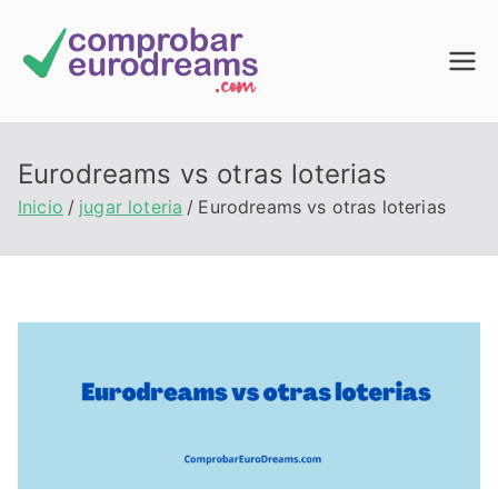
Saltar
al
Comprob
contenido
ar
Eurodreams vs otras loterias
EuroDrea
Inicio
jugar loteria
Eurodreams vs otras loterias
ms