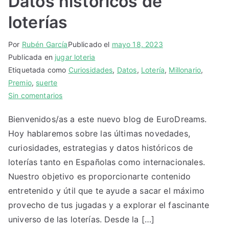
Datos históricos de
loterías
Por
Rubén García
Publicado el
mayo 18, 2023
Publicada en
jugar loteria
Etiquetada como
Curiosidades
,
Datos
,
Lotería
,
Millonario
,
Premio
,
suerte
en
Sin comentarios
Datos
Bienvenidos/as a este nuevo blog de EuroDreams.
históricos
Hoy hablaremos sobre las últimas novedades,
de
loterías
curiosidades, estrategias y datos históricos de
loterías tanto en Españolas como internacionales.
Nuestro objetivo es proporcionarte contenido
entretenido y útil que te ayude a sacar el máximo
provecho de tus jugadas y a explorar el fascinante
universo de las loterías. Desde la […]