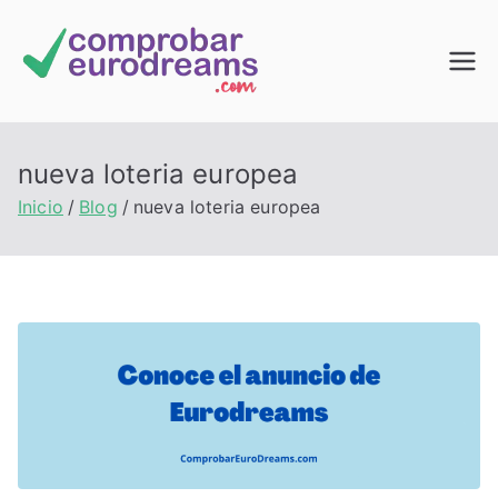
Saltar
al
Comprob
contenido
ar
nueva loteria europea
EuroDrea
Inicio
Blog
nueva loteria europea
ms