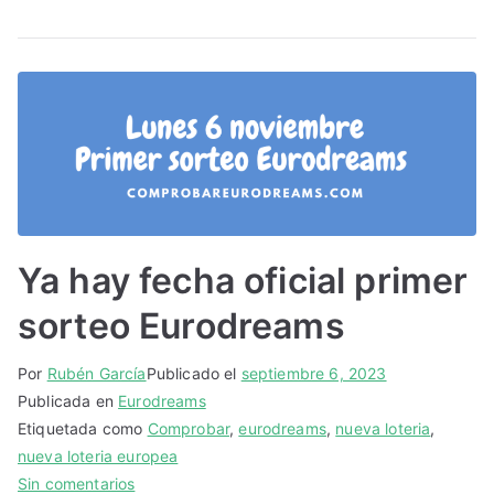
Ya hay fecha oficial primer
sorteo Eurodreams
Por
Rubén García
Publicado el
septiembre 6, 2023
Publicada en
Eurodreams
Etiquetada como
Comprobar
,
eurodreams
,
nueva loteria
,
nueva loteria europea
en
Sin comentarios