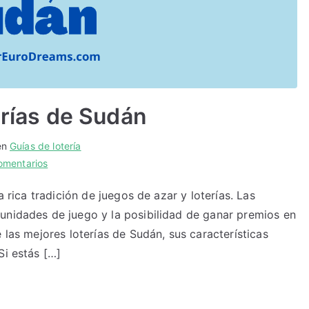
erías de Sudán
en
Guías de lotería
en
omentarios
Guía
a rica tradición de juegos de azar y loterías. Las
de
unidades de juego y la posibilidad de ganar premios en
las
mejores
 las mejores loterías de Sudán, sus características
loterías
Si estás […]
de
Sudán