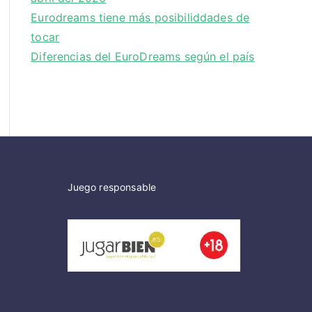
Eurodreams tiene más posibiliddades de
tocar
Diferencias del EuroDreams según el país
Juego responsable