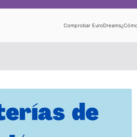
Comprobar EuroDreams
¿Cómo
obar EuroDreams