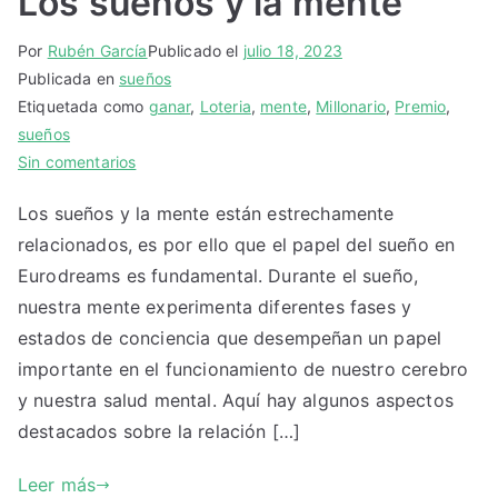
Los sueños y la mente
Por
Rubén García
Publicado el
julio 18, 2023
Publicada en
sueños
Etiquetada como
ganar
,
Loteria
,
mente
,
Millonario
,
Premio
,
sueños
en
Sin comentarios
Los
Los sueños y la mente están estrechamente
sueños
relacionados, es por ello que el papel del sueño en
y
la
Eurodreams es fundamental. Durante el sueño,
mente
nuestra mente experimenta diferentes fases y
estados de conciencia que desempeñan un papel
importante en el funcionamiento de nuestro cerebro
y nuestra salud mental. Aquí hay algunos aspectos
destacados sobre la relación […]
Leer más