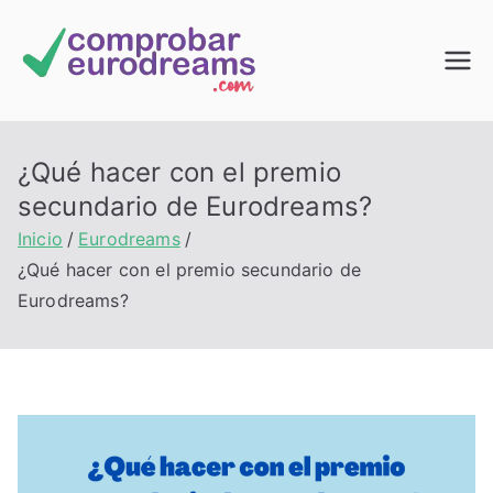
Saltar
al
Comprob
contenido
ar
¿Qué hacer con el premio
EuroDrea
secundario de Eurodreams?
Inicio
Eurodreams
ms
¿Qué hacer con el premio secundario de
Eurodreams?