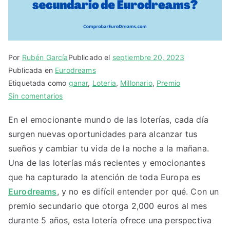
Por
Rubén García
Publicado el
septiembre 20, 2023
Publicada en
Eurodreams
Etiquetada como
ganar
,
Loteria
,
Millonario
,
Premio
en
Sin comentarios
¿Qué
En el emocionante mundo de las loterías, cada día
hacer
surgen nuevas oportunidades para alcanzar tus
con
el
sueños y cambiar tu vida de la noche a la mañana.
premio
Una de las loterías más recientes y emocionantes
secundario
que ha capturado la atención de toda Europa es
de
Eurodreams
, y no es difícil entender por qué. Con un
Eurodreams?
premio secundario que otorga 2,000 euros al mes
durante 5 años, esta lotería ofrece una perspectiva