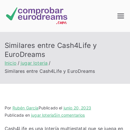
Saltar
al
Comprob
contenido
ar
Similares entre Cash4Life y
EuroDrea
EuroDreams
Inicio
jugar loteria
ms
Similares entre Cash4Life y EuroDreams
Por
Rubén García
Publicado el
junio 20, 2023
en
Publicada en
jugar loteria
Sin comentarios
Similares
Cash4Life es una lotería multiestatal que se juega en
entre