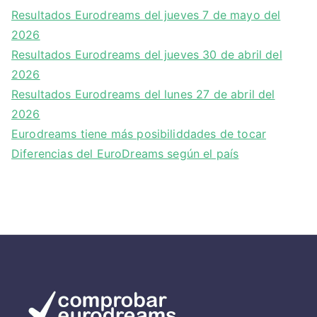
Resultados Eurodreams del jueves 7 de mayo del
2026
Resultados Eurodreams del jueves 30 de abril del
2026
Resultados Eurodreams del lunes 27 de abril del
2026
Eurodreams tiene más posibiliddades de tocar
Diferencias del EuroDreams según el país