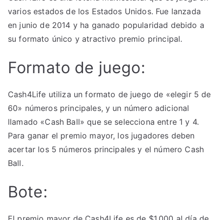
varios estados de los Estados Unidos. Fue lanzada
Cash4Life
y
en junio de 2014 y ha ganado popularidad debido a
EuroDreams
su formato único y atractivo premio principal.
Formato de juego:
Cash4Life utiliza un formato de juego de «elegir 5 de
60» números principales, y un número adicional
llamado «Cash Ball» que se selecciona entre 1 y 4.
Para ganar el premio mayor, los jugadores deben
acertar los 5 números principales y el número Cash
Ball.
Bote:
El premio mayor de Cash4Life es de $1,000 al día de